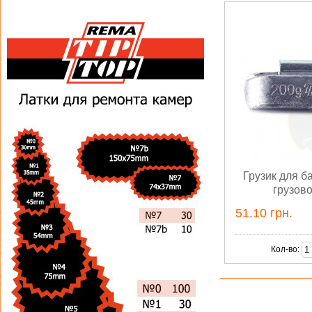
Грузик для б
грузово
51.10 грн.
Кол-во: