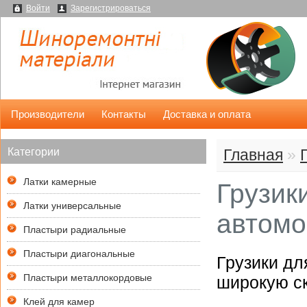
Войти
Зарегистрироваться
Производители
Контакты
Доставка и оплата
Категории
Главная
»
Латки камерные
Грузик
Латки универсальные
автомо
Пластыри радиальные
Пластыри диагональные
Грузики дл
Пластыри металлокордовые
широкую ск
Клей для камер