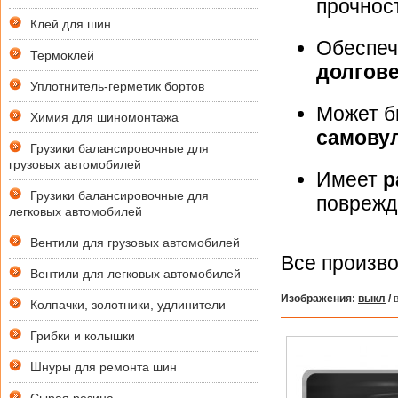
прочнос
Клей для шин
Обеспе
Термоклей
долгов
Уплотнитель-герметик бортов
Может 
Химия для шиномонтажа
самову
Грузики балансировочные для
грузовых автомобилей
Имеет
р
Грузики балансировочные для
поврежд
легковых автомобилей
Вентили для грузовых автомобилей
Все произв
Вентили для легковых автомобилей
Изображения:
выкл
/
в
Колпачки, золотники, удлинители
Грибки и колышки
Шнуры для ремонта шин