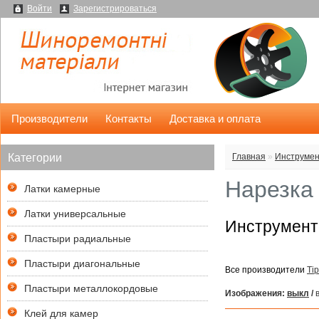
Войти
Зарегистрироваться
Производители
Контакты
Доставка и оплата
Категории
Главная
»
Инструмен
Нарезка
Латки камерные
Латки универсальные
Инструмент 
Пластыри радиальные
Пластыри диагональные
Все производители
Ti
Пластыри металлокордовые
Изображения:
выкл
/
в
Клей для камер